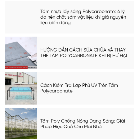
Tấm nhựa lấy sáng Polycarbonate: 4 lý
do nên chốt sớm vật liệu khi giá nguyên
liệu biến động
HƯỚNG DẪN CÁCH SỬA CHỮA VÀ THAY
THẾ TẤM POLYCARBONATE KHI BỊ HƯ HẠI
Cách Kiểm Tra Lớp Phủ UV Trên Tấm
Polycarbonate
Tấm Poly Chống Nóng Dạng Sóng: Giải
Pháp Hiệu Quả Cho Mái Nhà