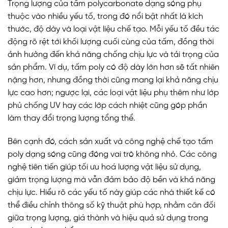
Trọng lượng của tấm polycarbonate dạng sóng phụ
thuộc vào nhiều yếu tố, trong đó nổi bật nhất là kích
thước, độ dày và loại vật liệu chế tạo. Mỗi yếu tố đều tác
động rõ rệt tới khối lượng cuối cùng của tấm, đồng thời
ảnh hưởng đến khả năng chống chịu lực và tải trọng của
sản phẩm. Ví dụ, tấm poly có độ dày lớn hơn sẽ tất nhiên
nặng hơn, nhưng đồng thời cũng mang lại khả năng chịu
lực cao hơn; ngược lại, các loại vật liệu phụ thêm như lớp
phủ chống UV hay các lớp cách nhiệt cũng góp phần
làm thay đổi trọng lượng tổng thể.
Bên cạnh đó, cách sản xuất và công nghệ chế tạo tấm
poly dạng sóng cũng đóng vai trò không nhỏ. Các công
nghệ tiên tiến giúp tối ưu hoá lượng vật liệu sử dụng,
giảm trọng lượng mà vẫn đảm bảo độ bền và khả năng
chịu lực. Hiểu rõ các yếu tố này giúp các nhà thiết kế có
thể điều chỉnh thông số kỹ thuật phù hợp, nhằm cân đối
giữa trọng lượng, giá thành và hiệu quả sử dụng trong