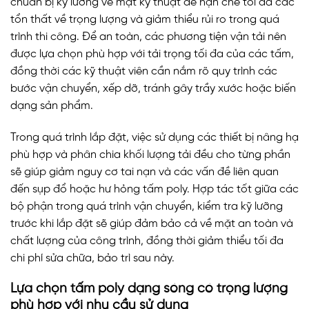
chuẩn bị kỹ lưỡng về mặt kỹ thuật để hạn chế tối đa các
tổn thất về trọng lượng và giảm thiểu rủi ro trong quá
trình thi công. Để an toàn, các phương tiện vận tải nên
được lựa chọn phù hợp với tải trọng tối đa của các tấm,
đồng thời các kỹ thuật viên cần nắm rõ quy trình các
bước vận chuyển, xếp dỡ, tránh gây trầy xước hoặc biến
dạng sản phẩm.
Trong quá trình lắp đặt, việc sử dụng các thiết bị nâng hạ
phù hợp và phân chia khối lượng tải đều cho từng phần
sẽ giúp giảm nguy cơ tai nạn và các vấn đề liên quan
đến sụp đổ hoặc hư hỏng tấm poly. Hợp tác tốt giữa các
bộ phận trong quá trình vận chuyển, kiểm tra kỹ lưỡng
trước khi lắp đặt sẽ giúp đảm bảo cả về mặt an toàn và
chất lượng của công trình, đồng thời giảm thiểu tối đa
chi phí sửa chữa, bảo trì sau này.
Lựa chọn tấm poly dạng sóng có trọng lượng
phù hợp với nhu cầu sử dụng