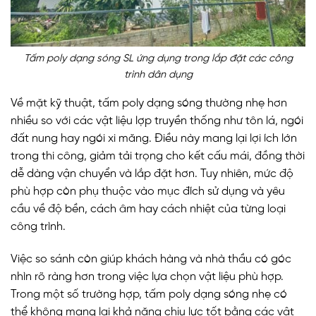
Tấm poly dạng sóng SL ứng dụng trong lắp đặt các công
trình dân dụng
Về mặt kỹ thuật, tấm poly dạng sóng thường nhẹ hơn
nhiều so với các vật liệu lợp truyền thống như tôn lá, ngói
đất nung hay ngói xi măng. Điều này mang lại lợi ích lớn
trong thi công, giảm tải trọng cho kết cấu mái, đồng thời
dễ dàng vận chuyển và lắp đặt hơn. Tuy nhiên, mức độ
phù hợp còn phụ thuộc vào mục đích sử dụng và yêu
cầu về độ bền, cách âm hay cách nhiệt của từng loại
công trình.
Việc so sánh còn giúp khách hàng và nhà thầu có góc
nhìn rõ ràng hơn trong việc lựa chọn vật liệu phù hợp.
Trong một số trường hợp, tấm poly dạng sóng nhẹ có
thể không mang lại khả năng chịu lực tốt bằng các vật