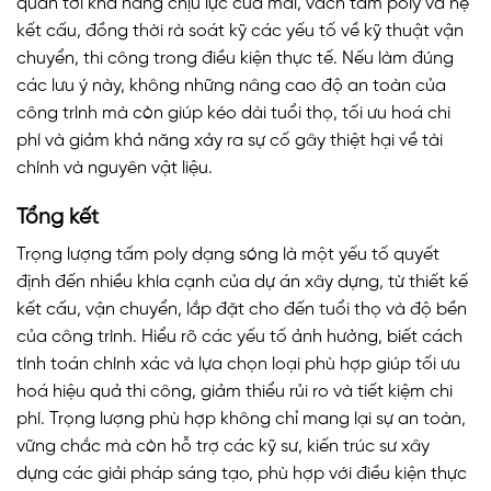
quan tới khả năng chịu lực của mái, vách tấm poly và hệ
kết cấu, đồng thời rà soát kỹ các yếu tố về kỹ thuật vận
chuyển, thi công trong điều kiện thực tế. Nếu làm đúng
các lưu ý này, không những nâng cao độ an toàn của
công trình mà còn giúp kéo dài tuổi thọ, tối ưu hoá chi
phí và giảm khả năng xảy ra sự cố gây thiệt hại về tài
chính và nguyên vật liệu.
Tổng kết
Trọng lượng tấm poly dạng sóng là một yếu tố quyết
định đến nhiều khía cạnh của dự án xây dựng, từ thiết kế
kết cấu, vận chuyển, lắp đặt cho đến tuổi thọ và độ bền
của công trình. Hiểu rõ các yếu tố ảnh hưởng, biết cách
tính toán chính xác và lựa chọn loại phù hợp giúp tối ưu
hoá hiệu quả thi công, giảm thiểu rủi ro và tiết kiệm chi
phí. Trọng lượng phù hợp không chỉ mang lại sự an toàn,
vững chắc mà còn hỗ trợ các kỹ sư, kiến trúc sư xây
dựng các giải pháp sáng tạo, phù hợp với điều kiện thực