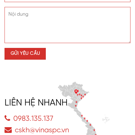
LIÊN HỆ NHANH
0983.135.137
cskh@vinaspc.vn