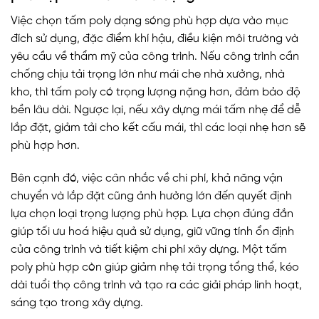
Việc chọn tấm poly dạng sóng phù hợp dựa vào mục
đích sử dụng, đặc điểm khí hậu, điều kiện môi trường và
yêu cầu về thẩm mỹ của công trình. Nếu công trình cần
chống chịu tải trọng lớn như mái che nhà xưởng, nhà
kho, thì tấm poly có trọng lượng nặng hơn, đảm bảo độ
bền lâu dài. Ngược lại, nếu xây dựng mái tấm nhẹ để dễ
lắp đặt, giảm tải cho kết cấu mái, thì các loại nhẹ hơn sẽ
phù hợp hơn.
Bên cạnh đó, việc cân nhắc về chi phí, khả năng vận
chuyển và lắp đặt cũng ảnh hưởng lớn đến quyết định
lựa chọn loại trọng lượng phù hợp. Lựa chọn đúng đắn
giúp tối ưu hoá hiệu quả sử dụng, giữ vững tính ổn định
của công trình và tiết kiệm chi phí xây dựng. Một tấm
poly phù hợp còn giúp giảm nhẹ tải trọng tổng thể, kéo
dài tuổi thọ công trình và tạo ra các giải pháp linh hoạt,
sáng tạo trong xây dựng.