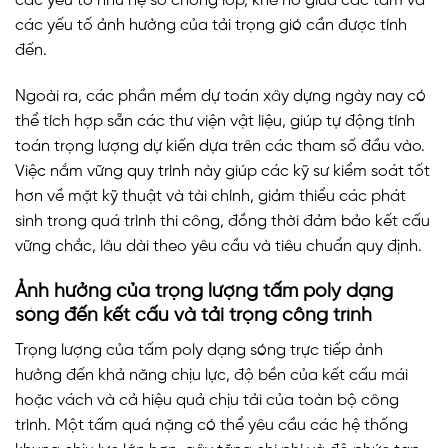
các yếu tố như hệ số chồng lớp, khe hở giữa các tấm và
các yếu tố ảnh hưởng của tải trọng gió cần được tính
đến.
Ngoài ra, các phần mềm dự toán xây dựng ngày nay có
thể tích hợp sẵn các thư viện vật liệu, giúp tự động tính
toán trọng lượng dự kiến dựa trên các tham số đầu vào.
Việc nắm vững quy trình này giúp các kỹ sư kiểm soát tốt
hơn về mặt kỹ thuật và tài chính, giảm thiểu các phát
sinh trong quá trình thi công, đồng thời đảm bảo kết cấu
vững chắc, lâu dài theo yêu cầu và tiêu chuẩn quy định.
Ảnh hưởng của trọng lượng tấm poly dạng
sóng đến kết cấu và tải trọng công trình
Trọng lượng của tấm poly dạng sóng trực tiếp ảnh
hưởng đến khả năng chịu lực, độ bền của kết cấu mái
hoặc vách và cả hiệu quả chịu tải của toàn bộ công
trình. Một tấm quá nặng có thể yêu cầu các hệ thống