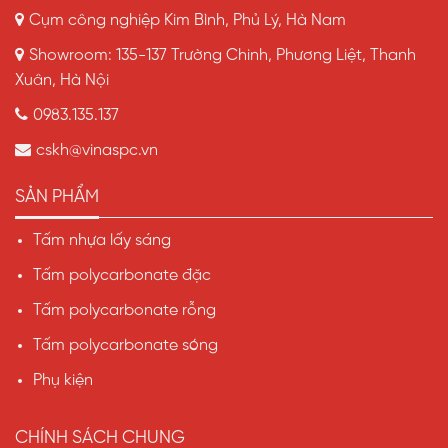
Cụm công nghiệp Kim Bình, Phủ Lý, Hà Nam
Showroom: 135-137 Trường Chinh, Phương Liệt, Thanh
Liên hệ mua tấm SL Polycarbonate tại VINASPC
Xuân, Hà Nội
0983.135.137
Địa chỉ: Cụm công nghiệp Kim Bình, Kim Bình, TP. Phủ
Lý, Hà Nam
cskh@vinaspc.vn
Hotline: 0983.135.137
SẢN PHẨM
Website:
Vinaspc.vn
Tấm nhựa lấy sáng
Email: cskh@vinaspc.vn
Tấm polycarbonate đặc
Kênh Youtube: https://www.youtube.com/@vinaspc
Tấm polycarbonate rỗng
Kênh
Tiktok:
https://www.tiktok.com/@sl.polycarbonate
Tấm polycarbonate sóng
Fanpage:
Phụ kiện
https://www.facebook.com/tamnhualaysangpolycarbo
CHÍNH SÁCH CHUNG