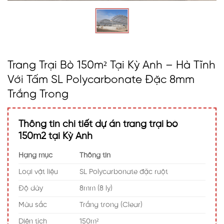
Trang Trại Bò 150m² Tại Kỳ Anh – Hà Tĩnh
Với Tấm SL Polycarbonate Đặc 8mm
Trắng Trong
Thông tin chi tiết dự án trang trại bò
150m2 tại Kỳ Anh
Hạng mục
Thông tin
Loại vật liệu
SL Polycarbonate đặc ruột
Độ dày
8mm (8 ly)
Màu sắc
Trắng trong (Clear)
Diện tích
150m²