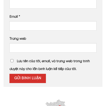
dài cho trang trại.
Hiệu quả thực tế tại công trình
Email
*
Đàn bò được bảo vệ tốt
, không bị sốc nhiệt khi thời
tiết thay đổi
Không gian chuồng trại sáng tự nhiên
, sạch sẽ hơn
Trang web
Mái che chống mưa dột
, giúp khu vực khô ráo và
bền chắc
Tiết kiệm điện chiếu sáng
, giảm chi phí vận hành
Lưu tên của tôi, email, và trang web trong trình
duyệt này cho lần bình luận kế tiếp của tôi.
So sánh với mái tôn và mái bạt truyền thống
SL Polycarbonate
Mái
Tiêu chí
Mái bạt
8mm trắng trong
tôn
Truyền sáng
Rất tốt (~90%)
Không
Trung bình