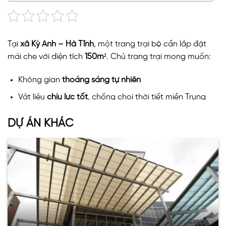
Tại
xã Kỳ Anh – Hà Tĩnh
, một trang trại bò cần lắp đặt
mái che với diện tích
150m²
. Chủ trang trại mong muốn:
Không gian
thoáng sáng tự nhiên
Vật liệu
chịu lực tốt
, chống chọi thời tiết miền Trung
Giữ được
nhiệt độ dễ chịu
cho đàn bò
DỰ ÁN KHÁC
Tuổi thọ cao
, ít phải thay thế
Giải pháp tối ưu chính là
tấm SL Polycarbonate đặc
ruột 8mm màu trắng trong
– sản phẩm được
Vinaspc
cung cấp chính hãng
.
Ưu điểm của tấm SL Polycarbonate đặc 8mm
trắng trong