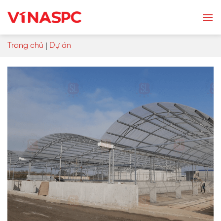
Skip
to
content
Trang chủ
|
Dự án