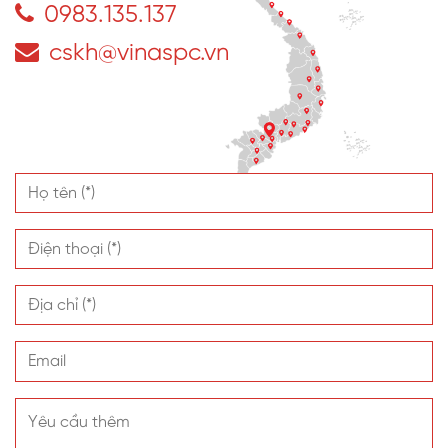
0983.135.137
cskh@vinaspc.vn