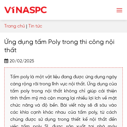
Skip
to
content
Trang chủ
|
Tin tức
Ứng dụng tấm Poly trong thi công nội
thất
20/02/2025
Tấm poly là một vật liệu đang được ứng dụng ngày
càng rộng rãi trong lĩnh vực nội thất. Ứng dụng của
tấm poly trong nội thất không chỉ giúp cải thiện
tính thẩm mỹ mà còn mang lại nhiều lợi ích về mặt
chức năng và độ bền. Bài viết này sẽ đi sâu vào
các khía cạnh khác nhau của tấm poly, từ cách
chúng được sử dụng trong thiết kế nội thất đến
việc tấm poly SL được sản xuất tại nhà máy