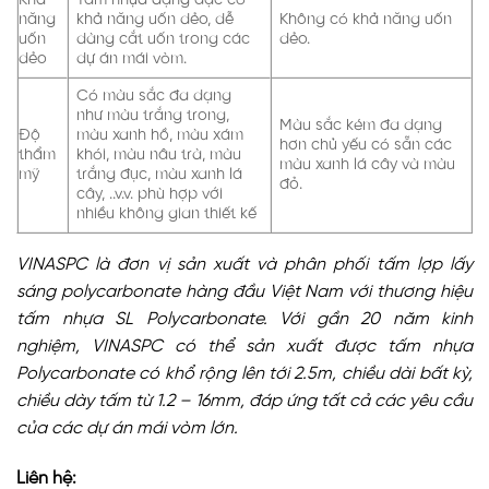
Khả
Tấm nhựa dạng đặc có
năng
khả năng uốn dẻo, dễ
Không có khả năng uốn
uốn
dàng cắt uốn trong các
dẻo.
dẻo
dự án mái vòm.
Có màu sắc đa dạng
như màu trắng trong,
Màu sắc kém đa dạng
Độ
màu xanh hồ, màu xám
hơn chủ yếu có sẵn các
thẩm
khói, màu nâu trà, màu
màu xanh lá cây và màu
mỹ
trắng đục, màu xanh lá
đỏ.
cây, ..v.v. phù hợp với
nhiều không gian thiết kế
VINASPC là đơn vị sản xuất và phân phối tấm lợp lấy
sáng polycarbonate hàng đầu Việt Nam với thương hiệu
tấm nhựa SL Polycarbonate. Với gần 20 năm kinh
nghiệm, VINASPC có thể sản xuất được tấm nhựa
Polycarbonate có khổ rộng lên tới 2.5m, chiều dài bất kỳ,
chiều dày tấm từ 1.2 – 16mm, đáp ứng tất cả các yêu cầu
của các dự án mái vòm lớn.
Liên hệ: