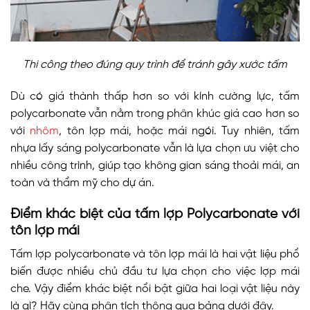
Thi công theo đúng quy trình để tránh gây xước tấm
Dù có giá thành thấp hơn so với kính cường lực, tấm
polycarbonate vẫn nằm trong phân khúc giá cao hơn so
với
nhôm
, tôn lợp mái, hoặc mái ngói. Tuy nhiên, tấm
nhựa lấy sáng polycarbonate vẫn là lựa chọn ưu việt cho
nhiều công trình, giúp tạo không gian sáng thoải mái, an
toàn và thẩm mỹ cho dự án.
Điểm khác biệt của tấm lợp Polycarbonate với
tôn lợp mái
Tấm lợp polycarbonate và tôn lợp mái là hai vật liệu phổ
biến được nhiều chủ đầu tư lựa chọn cho việc lợp mái
che. Vậy điểm khác biệt nổi bật giữa hai loại vật liệu này
là gì? Hãy cùng phân tích thông qua bảng dưới đây.