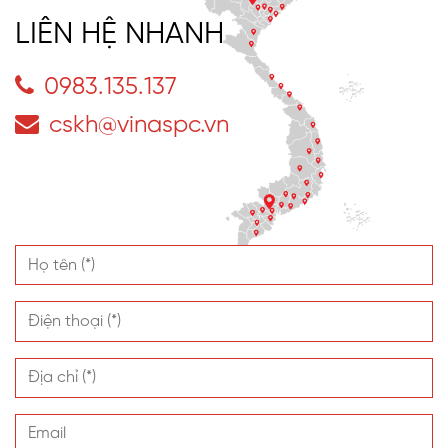
LIÊN HỆ NHANH
0983.135.137
cskh@vinaspc.vn