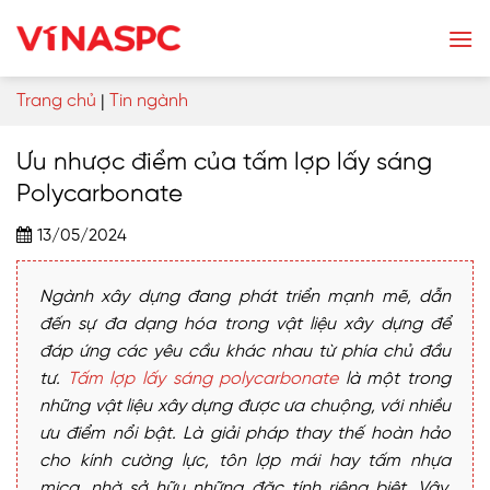
Skip
to
content
Trang chủ
|
Tin ngành
Ưu nhược điểm của tấm lợp lấy sáng
Polycarbonate
13/05/2024
Ngành xây dựng đang phát triển mạnh mẽ, dẫn
đến sự đa dạng hóa trong vật liệu xây dựng để
đáp ứng các yêu cầu khác nhau từ phía chủ đầu
tư.
Tấm lợp lấy sáng polycarbonate
là một trong
những vật liệu xây dựng được ưa chuộng, với nhiều
ưu điểm nổi bật. Là giải pháp thay thế hoàn hảo
cho kính cường lực, tôn lợp mái hay tấm nhựa
mica, nhờ sở hữu những đặc tính riêng biệt. Vậy,