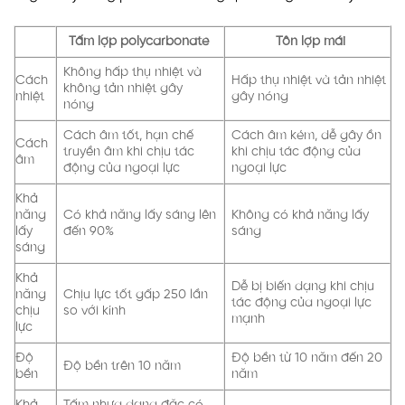
Tấm lợp polycarbonate
Tôn lợp mái
Không hấp thụ nhiệt và
Cách
Hấp thụ nhiệt và tản nhiệt
không tản nhiệt gây
nhiệt
gây nóng
nóng
Cách âm tốt, hạn chế
Cách âm kém, dễ gây ồn
Cách
truyền âm khi chịu tác
khi chịu tác động của
âm
động của ngoại lực
ngoại lực
Khả
năng
Có khả năng lấy sáng lên
Không có khả năng lấy
lấy
đến 90%
sáng
sáng
Khả
Dễ bị biến dạng khi chịu
năng
Chịu lực tốt gấp 250 lần
tác động của ngoại lực
chịu
so với kính
mạnh
lực
Độ
Độ bền từ 10 năm đến 20
Độ bền trên 10 năm
bền
năm