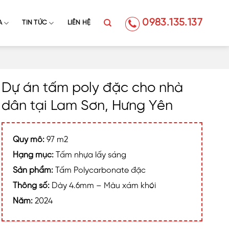
0983.135.137
A
TIN TỨC
LIÊN HỆ
Dự án tấm poly đặc cho nhà
dân tại Lam Sơn, Hưng Yên
Quy mô:
97 m2
Hạng mục:
Tấm nhựa lấy sáng
Sản phẩm:
Tấm Polycarbonate đặc
Thông số:
Dày 4.6mm – Màu xám khói
Năm:
2024