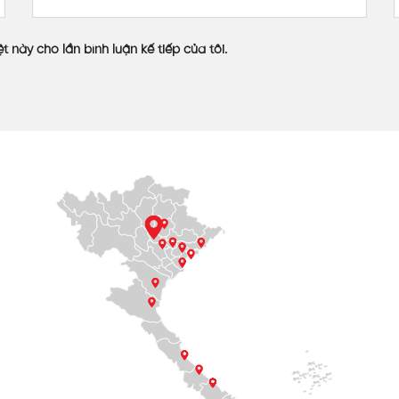
 phẩm
t này cho lần bình luận kế tiếp của tôi.
 hàng của VINASPC chỉ diễn ra chưa đến 2 ngày, kịp với tiến 
 khu vực sân thượng. Khách hàng đánh giá rất cao về chất 
y sáng đã tạo cảm giác mở cho không gian sân thượng, thoá
sáng polycarbonate hàng đầu tại Việt Nam với thương hiệu 
y sản xuất hiện đại, cam kết chất lượng vượt trội và bền bỉ
uật.
ăm kinh nghiệm, hiện đang là nhà máy sản xuất tấm nhựa lấy sáng q