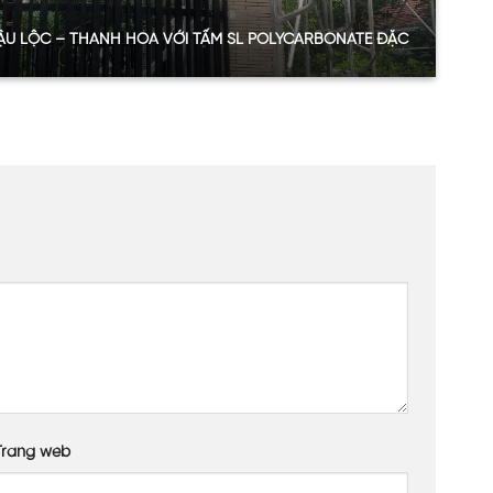
HẬU LỘC – THANH HÓA VỚI TẤM SL POLYCARBONATE ĐẶC
dự án
arbonate đặc ruột
)
Bronze)
hu sinh hoạt, nghỉ ngơi homestay
– Thanh Hóa
ho dự án
 nơi chịu tác động mạnh từ thời tiết. Màu xám khói
g thượng. Đây cũng là gam màu trung tính, giúp tôn
Trang web