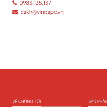
0983.135.137
cskh@vinaspc.vn
VỀ CHÚNG TÔI
SẢN PHẨ