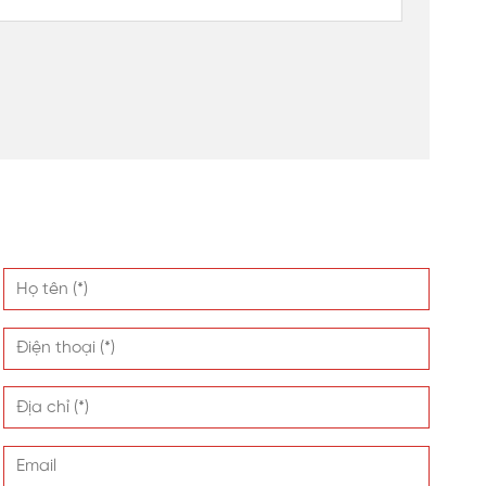
độ thi công của dự án. Tấm nhựa SL lợp mái che và làm
lượng của tấm nhựa và khả năng truyền sáng của màu
ng đãng và thoải mái hơn.
lấy sáng SL. Sản phẩm tấm nhựa SL được sản xuất từ
. Đặc biệt, VINASPC cam kết bảo hành lên đến 10 năm
uy mô bậc nhất với 5 dây chuyền hiện đại công nghệ