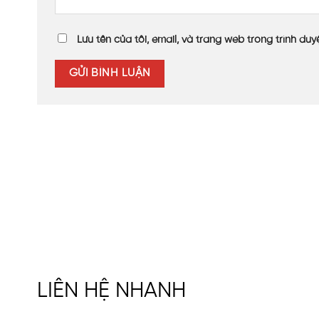
Đánh giá của khách hàng về sản
Lưu tên của tôi, email, và trang web trong trình duyệ
Khách hàng rất hài lòng khi quá trình lên đơn và giao
tường lấy sáng đã tạo hiệu ứng lấy sáng tối ưu cho
xám khói. Hiệu ứng lấy sáng của mái che và tường lấ
VINASPC là nhà sản xuất và phân phối tấm nhựa lấy 
100% hạt nhựa nguyên sinh nhập khẩu cùng với dàn má
với các dự án được thi công đúng với tiêu chuẩn kỹ th
VINASPC
Công ty Cổ phần VINASPC với hơn 18 n
châu Âu,
LIÊN HỆ NHANH