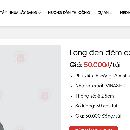
TẤM NHỰA LẤY SÁNG
HƯỚNG DẪN THI CÔNG
DỰ ÁN
MEDI
Long đen đệm ca
Giá:
50.000
₫
/túi
Phụ kiện thi công tấm nhự
Nhà sản xuất: VINASPC
Thông số: ɸ 2.5cm
Số lượng: 50 cái/túi
Giá: 50.000 đồng/túi