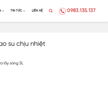
0983.135.137
A
TIN TỨC
LIÊN HỆ
o su chịu nhiệt
a lấy sáng SL