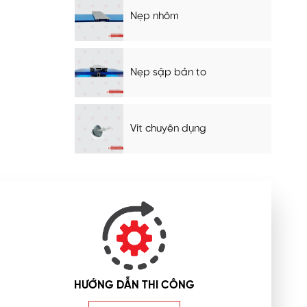
Nẹp nhôm
Nẹp sập bản to
Vít chuyên dụng
HƯỚNG DẪN THI CÔNG