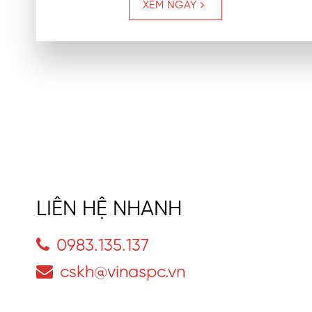
XEM NGAY
LIÊN HỆ NHANH
0983.135.137
cskh@vinaspc.vn