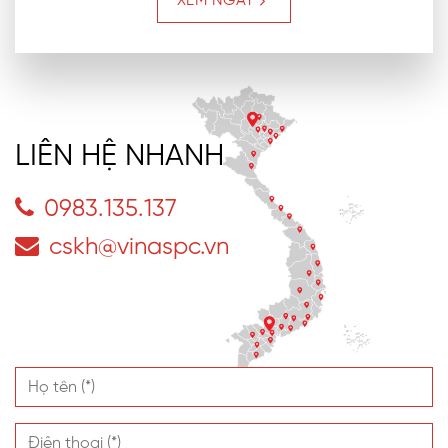
XEM NGAY
LIÊN HỆ NHANH
0983.135.137
cskh@vinaspc.vn