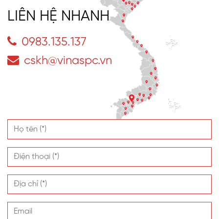
LIÊN HỆ NHANH
0983.135.137
cskh@vinaspc.vn